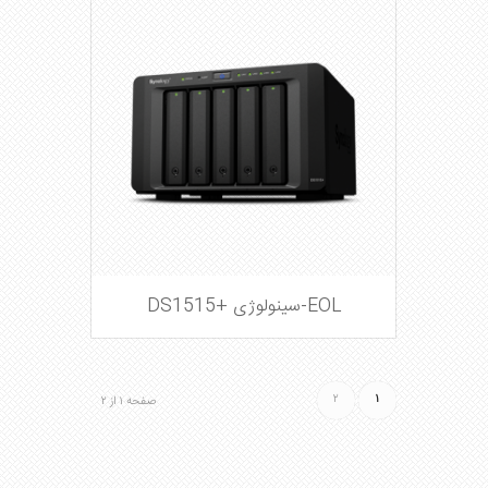
EOL-سینولوژی +DS1515
۲
۱
صفحه ۱ از ۲