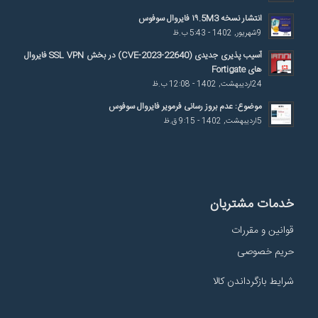
انتشار نسخه ۱۹.5M3 فایروال سوفوس
9شهریور, 1402 - 5:43 ب.ظ
آسیب پذیری جدیدی (CVE-2023-22640) در بخش SSL VPN فایروال
های Fortigate
24اردیبهشت, 1402 - 12:08 ب.ظ
موضوع: عدم بروز رسانی فرمویر فایروال سوفوس
5اردیبهشت, 1402 - 9:15 ق.ظ
خدمات مشتریان
قوانین و مقررات
حریم خصوصی
شرایط بازگرداندن کالا