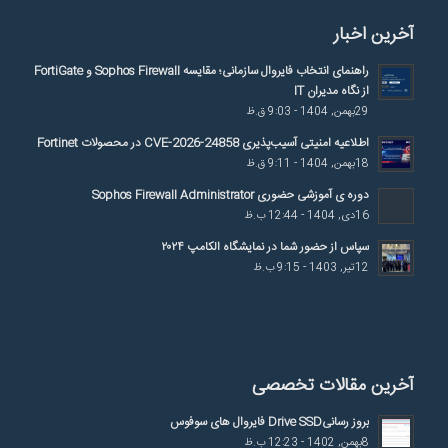
آخرین اخبار
راهنمای انتخاب فایروال سازمانی؛ مقایسه Sophos Firewall و FortiGate
از نگاه مدیران IT
29بهمن, 1404 - 9:03 ق.ظ
اطلاعیه امنیتی آسیب‌پذیری CVE-2026-24858 در محصولات Fortinet
18بهمن, 1404 - 9:11 ق.ظ
دوره ی آموزشی حضوری Sophos Firewall Administrator
16دی, 1404 - 12:44 ب.ظ
سپاس از حضور شما در نمایشگاه الکامپ ۲۰۲۴
12تیر, 1403 - 9:15 ب.ظ
آخرین مقالات تخصصی
بروز رسانیDrive SSD فایروال های سوفوس
8بهمن, 1402 - 12:23 ب.ظ