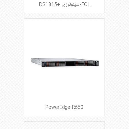
EOL-سینولوژی +DS1815
PowerEdge R660