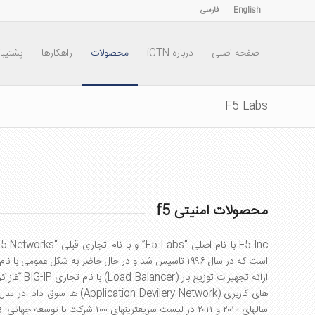
English
فارسی
صفحه اصلی
درباره iCTN
محصولات
راهکارها
پشتیبا
F5 Labs
محصولات امنیتی f5
F5 Inc
با نام اصلی “
F5 Labs
” و با نام تجاری قبلی “
F5 Networks
است که در سال ۱۹۹۶ تاسیس شد و در حال حاضر به شکل عمومی با نام
ارائه تجهیزات توزیع بار (
Load Balancer
) با نام تجاری
BIG-IP
آغاز ک
های کاربری (
Application Devilery Network
) ها سوق داد. در سال ۱۹۹۹ سهام این شرکت در بو
سالهای ۲۰۱۰ و ۲۰۱۱ در لیست سریعترینهای ۱۰۰ شرکت با توسعه جهانی
e