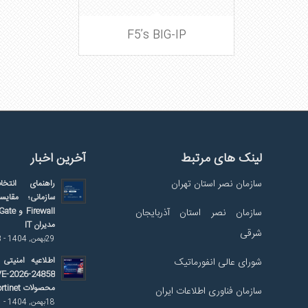
F5’s BIG-IP
لینک های مرتبط
آخرین اخبار
سازمان نصر استان تهران
راهنمای انتخا
سازمان نصر استان آذربایجان
مدیران IT
شرقی
29بهمن, 1404 - 9:03 ق.ظ
شورای عالی انفورماتیک
اطلاعیه امنیتی 
محصولات Fortinet
سازمان فناوری اطلاعات ایران
18بهمن, 1404 - 9:11 ق.ظ