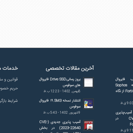
آخرین مقالات تخصصی
خدمات م
قوانین و مق
ب فایروال
بروز رسانیDrive SSD فایروال
سازمانی؛ مقایسه Sophos
های سوفوس
حریم خصو
Firewall و FortiGate از نگاه
8بهمن, 1402 - 12:23 ب.ظ
شرایط بازگر
انتشار نسخه ۱۹.5M3 فایروال
سوفوس
آسیب‌پذیری
9شهریور, 1402 - 5:43 ب.ظ
CVE-2026-24858 در
آسیب پذیری جدیدی (CVE-
2023-22640) در بخش