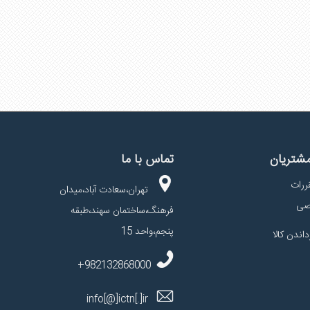
شتریان
تماس با ما
ررات
تهران،سعادت آباد،میدان
صی
فرهنگ،ساختمان سهند،طبقه
پنجم،واحد 15
داندن کالا
982132868000+
info[@]ictn[.]ir