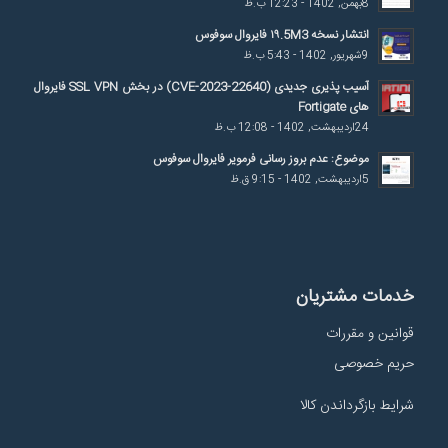
8بهمن, 1402 - 12:23 ب.ظ
انتشار نسخه ۱۹.5M3 فایروال سوفوس
9شهریور, 1402 - 5:43 ب.ظ
آسیب پذیری جدیدی (CVE-2023-22640) در بخش SSL VPN فایروال
های Fortigate
24اردیبهشت, 1402 - 12:08 ب.ظ
موضوع: عدم بروز رسانی فرمویر فایروال سوفوس
5اردیبهشت, 1402 - 9:15 ق.ظ
خدمات مشتریان
قوانین و مقررات
حریم خصوصی
شرایط بازگرداندن کالا