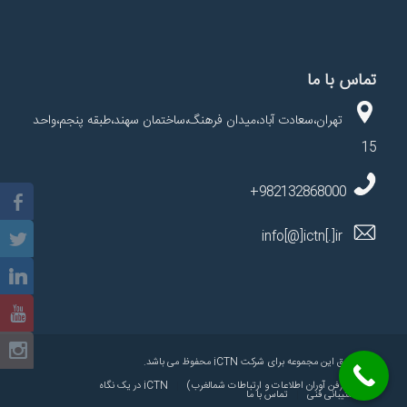
تماس با ما
تهران،سعادت آباد،میدان فرهنگ،ساختمان سهند،طبقه پنجم،واحد
15
982132868000+
info[@]ictn[.]ir
کلیه حقوق این مجموعه برای شرکت iCTN محفوظ می باشد.
iCTN (فن آوران اطلاعات و ارتباطات شمالغرب)
iCTN در یک نگاه
پشتیبانی فنی
تماس با ما