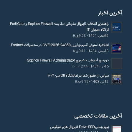
آخرین اخبار
راهنمای انتخاب فایروال سازمانی؛ مقایسه Sophos Firewall و FortiGate
از نگاه مدیران IT
29بهمن, 1404 - 9:03 ق.ظ
اطلاعیه امنیتی آسیب‌پذیری CVE-2026-24858 در محصولات Fortinet
18بهمن, 1404 - 9:11 ق.ظ
دوره ی آموزشی حضوری Sophos Firewall Administrator
16دی, 1404 - 12:44 ب.ظ
سپاس از حضور شما در نمایشگاه الکامپ ۲۰۲۴
12تیر, 1403 - 9:15 ب.ظ
آخرین مقالات تخصصی
بروز رسانیDrive SSD فایروال های سوفوس