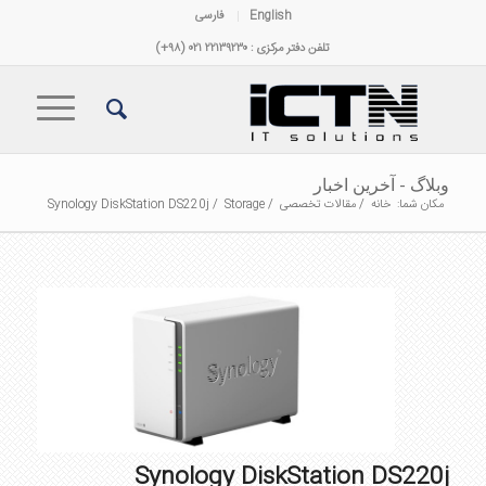
English
فارسی
تلفن دفتر مرکزی : ۲۲۱۳۹۲۳۰ ۰۲۱ (۹۸+)
وبلاگ - آخرین اخبار
مکان شما:
خانه
/
مقالات تخصصی
/
Storage
/
Synology DiskStation DS220j
Synology DiskStation DS220j