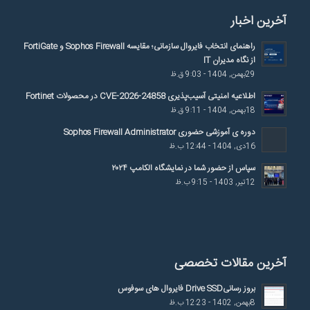
آخرین اخبار
راهنمای انتخاب فایروال سازمانی؛ مقایسه Sophos Firewall و FortiGate
از نگاه مدیران IT
29بهمن, 1404 - 9:03 ق.ظ
اطلاعیه امنیتی آسیب‌پذیری CVE-2026-24858 در محصولات Fortinet
18بهمن, 1404 - 9:11 ق.ظ
دوره ی آموزشی حضوری Sophos Firewall Administrator
16دی, 1404 - 12:44 ب.ظ
سپاس از حضور شما در نمایشگاه الکامپ ۲۰۲۴
12تیر, 1403 - 9:15 ب.ظ
آخرین مقالات تخصصی
بروز رسانیDrive SSD فایروال های سوفوس
8بهمن, 1402 - 12:23 ب.ظ