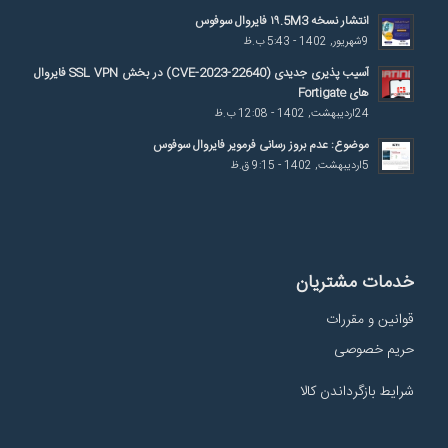
انتشار نسخه ۱۹.5M3 فایروال سوفوس
9شهریور, 1402 - 5:43 ب.ظ
آسیب پذیری جدیدی (CVE-2023-22640) در بخش SSL VPN فایروال
های Fortigate
24اردیبهشت, 1402 - 12:08 ب.ظ
موضوع: عدم بروز رسانی فرمویر فایروال سوفوس
5اردیبهشت, 1402 - 9:15 ق.ظ
خدمات مشتریان
قوانین و مقررات
حریم خصوصی
شرایط بازگرداندن کالا