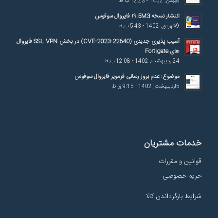
8بهمن, 1402 - 12:23 ب.ظ
انتشار نسخه ۱۹.5M3 فایروال سوفوس
9شهریور, 1402 - 5:43 ب.ظ
آسیب پذیری جدیدی (CVE-2023-22640) در بخش SSL VPN فایروال
های Fortigate
24اردیبهشت, 1402 - 12:08 ب.ظ
موضوع: عدم بروز رسانی فرمویر فایروال سوفوس
5اردیبهشت, 1402 - 9:15 ق.ظ
خدمات مشتریان
قوانین و مقررات
حریم خصوصی
شرایط بازگرداندن کالا