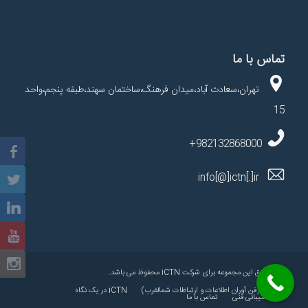
تماس با ما
تهران،سعادت آباد،میدان فرهنگ،ساختمان سهند،طبقه پنجم،واحد
15
982132868000+
info[@]ictn[.]ir
کلیه حقوق این مجموعه برای شرکت iCTN محفوظ می باشد.
iCTN (فن آوران اطلاعات و ارتباطات شمالغرب)
iCTN در یک نگاه
پشتیبانی فنی
تماس با ما