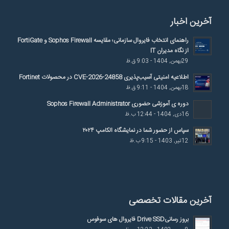
آخرین اخبار
راهنمای انتخاب فایروال سازمانی؛ مقایسه Sophos Firewall و FortiGate
از نگاه مدیران IT
29بهمن, 1404 - 9:03 ق.ظ
اطلاعیه امنیتی آسیب‌پذیری CVE-2026-24858 در محصولات Fortinet
18بهمن, 1404 - 9:11 ق.ظ
دوره ی آموزشی حضوری Sophos Firewall Administrator
16دی, 1404 - 12:44 ب.ظ
سپاس از حضور شما در نمایشگاه الکامپ ۲۰۲۴
12تیر, 1403 - 9:15 ب.ظ
آخرین مقالات تخصصی
بروز رسانیDrive SSD فایروال های سوفوس